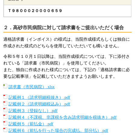
Ｔ９８０００２００００６５９
２．高砂市民病院に対して請求書をご提出いただく場合
適格請求書（インボイス）の様式は、当院作成様式もしくは独自に
作成された様式のどちらを使用していただいても構いません。
令和５年１０月１日以降は、当院作成様式については、下に添付さ
れている「請求書（市民病院）」を使用してください。
また、独自に作成された様式については、下記の「適格請求書に必
要な記載事項」を記載していただきますようお願いします。
請求書（市民病院）.xlsx
記載例１（請求明細税抜き）.pdf
記載例２（請求明細税込み）.pdf
記載例３（登録なし）.pdf
記載例４（不課税、非課税を含み請求明細を税抜き）.pdf
記載例５（前払金）.pdf
記載例６（前払を行った場合の完成払、部分払）.pdf