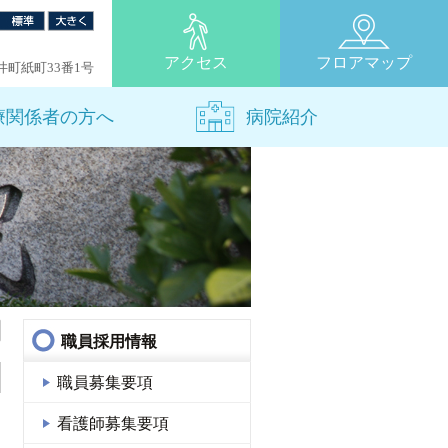
アクセス
フロアマップ
荒井町紙町33番1号
療関係者の方へ
病院紹介
職員採用情報
職員募集要項
看護師募集要項