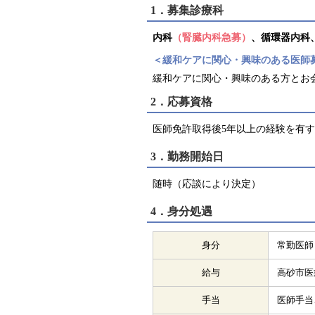
1．募集診療科
内科
（腎臓内科急募）
、循環器内科
＜緩和ケアに関心・興味のある医師
緩和ケアに関心・興味のある方とお
2．応募資格
医師免許取得後5年以上の経験を有
3．勤務開始日
随時（応談により決定）
4．身分処遇
身分
常勤医師
給与
高砂市医
手当
医師手当