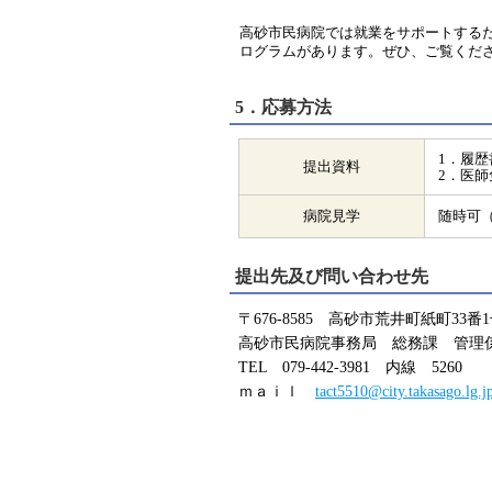
高砂市民病院では就業をサポートする
ログラムがあります。ぜひ、ご覧くだ
5．応募方法
1．履
提出資料
2．医
病院見学
随時可
提出先及び問い合わせ先
〒676-8585 高砂市荒井町紙町33番
高砂市民病院事務局 総務課 管理
TEL 079-442-3981 内線 5260
ｍａｉｌ
tact5510@city.takasago.lg.j