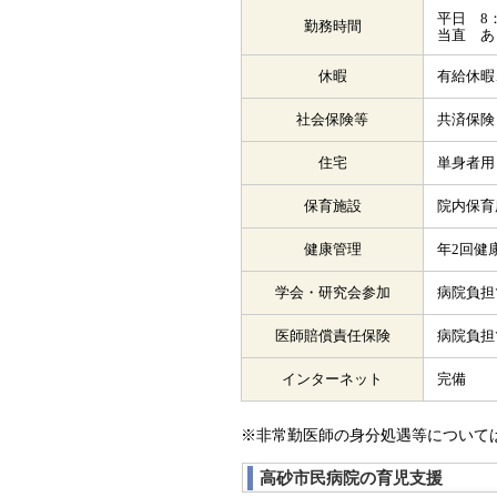
平日 8：3
勤務時間
当直 あ
休暇
有給休暇
社会保険等
共済保険
住宅
単身者用
保育施設
院内保育
健康管理
年2回健
学会・研究会参加
病院負担
医師賠償責任保険
病院負担
インターネット
完備
※非常勤医師の身分処遇等について
高砂市民病院の育児支援