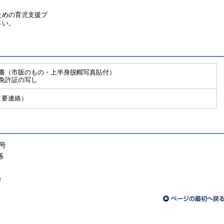
ための育児支援プ
さい。
歴書（市販のもの・上半身脱帽写真貼付）
師免許証の写し
（要連絡）
1号
係
p